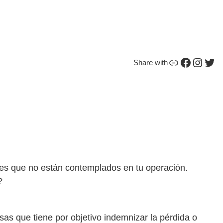
Enlace
Facebook
Instagram
Twitter
Share with
les que no están contemplados en tu operación.
?
s que tiene por objetivo indemnizar la pérdida o