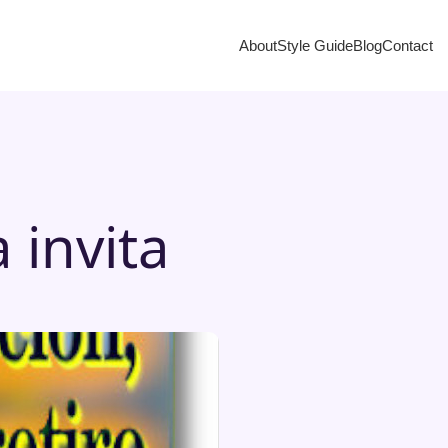
About
Style Guide
Blog
Contact
 invita