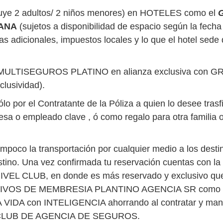
ncluye 2 adultos/ 2 niños menores) en HOTELES como el
CANA
(sujetos a disponibilidad de espacio según la fecha
s adicionales, impuestos locales y lo que el hotel sede
IA MULTISEGUROS PLATINO en alianza exclusiva c
usividad).
lo por el Contratante de la Póliza a quien lo desee trasf
presa o empleado clave , ó como regalo para otra familia
ampoco la transportación por cualquier medio a los destin
tino. Una vez confirmada tu reservación cuentas con la ga
a NIVEL CLUB, en donde es más reservado y exclusivo qu
VOS DE MEMBRESIA PLANTINO AGENCIA SR como pued
VIDA con INTELIGENCIA ahorrando al contratar y mant
ejor CLUB DE AGENCIA DE SEGUROS.