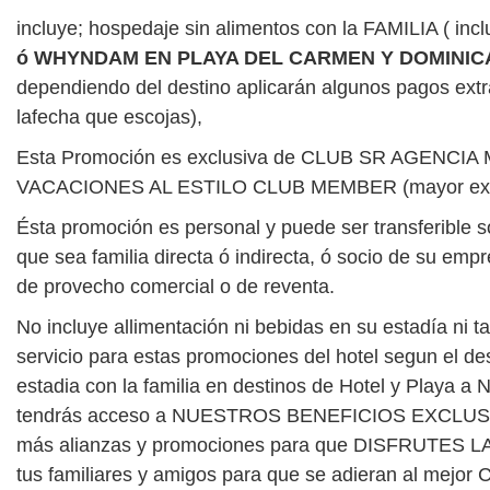
incluye; hospedaje sin alimentos con la FAMILIA ( i
ó WHYNDAM EN PLAYA DEL CARMEN Y DOMINI
dependiendo del destino aplicarán algunos pagos extra
lafecha que escojas),
Esta Promoción es exclusiva de CLUB SR AGENC
VACACIONES AL ESTILO CLUB MEMBER (mayor excl
Ésta promoción es personal y puede ser transferible só
que sea familia directa ó indirecta, ó socio de su em
de provecho comercial o de reventa.
No incluye allimentación ni bebidas en su estadía ni t
servicio para estas promociones del hotel segun el des
estadia con la familia en destinos de Hotel y Playa 
tendrás acceso a NUESTROS BENEFICIOS EXCLUSI
más alianzas y promociones para que DISFRUTES LA 
tus familiares y amigos para que se adieran al m