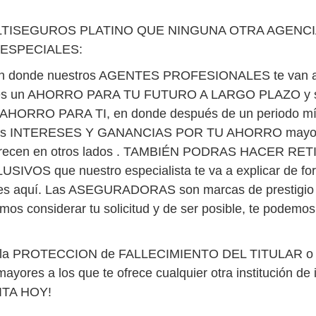
TISEGUROS PLATINO QUE NINGUNA OTRA AGENCIA
ESPECIALES:
donde nuestros AGENTES PROFESIONALES te van a
to, es un AHORRO PARA TU FUTURO A LARGO PLAZO y si
RO PARA TI, en donde después de un periodo míni
mes INTERESES Y GANANCIAS POR TU AHORRO mayor que 
e te ofrecen en otros lados . TAMBIÉN PODRAS HAC
 que nuestro especialista te va a explicar de forma 
ndes aquí. Las ASEGURADORAS son marcas de prestigio 
emos considerar tu solicitud y de ser posible, te podemo
la PROTECCION de FALLECIMIENTO DEL TITULAR o titula
mayores a los que te ofrece cualquier otra institución de
ITA HOY!