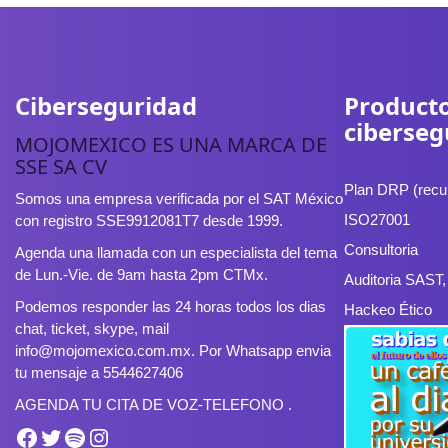
Ciberseguridad
Producto
ciberseg
MOJOMEXICO ES UNA MARCA DE
SSE SA CV
Plan DRP (recup
Somos una empresa verificada por el SAT México
ISO27001
con registro SSE9912081T7 desde 1999.
Consultoria
Agenda una llamada con un especialista del tema
de Lun.-Vie. de 9am hasta 2pm CTMx.
Auditoria SAST
Podemos responder las 24 horas todos los dias
Hackeo Ético
chat, ticket, skype, mail
info@mojomexico.com.mx. Por Whatsapp envia
tu mensaje a 5544627406
AGENDA TU CITA DE VOZ-TELEFONO .
Facebook
Twitter
Spotify
Instagram