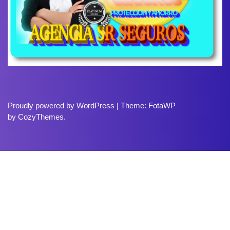
Proudly powered by WordPress | Theme: FotaWP
by CozyThemes.