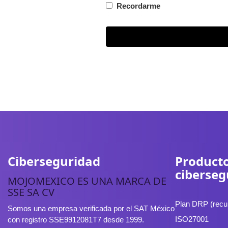
Recordarme
Ciberseguridad
Producto
ciberseg
MOJOMEXICO ES UNA MARCA DE
SSE SA CV
Plan DRP (recup
Somos una empresa verificada por el SAT México
ISO27001
con registro SSE9912081T7 desde 1999.