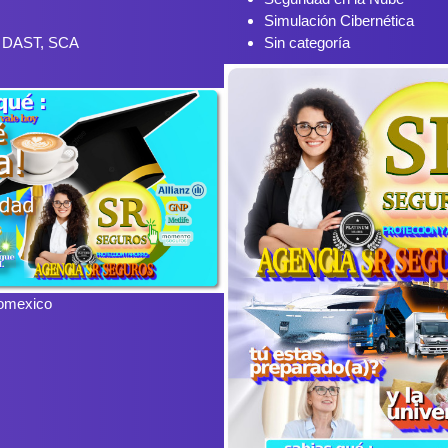
Simulación Cibernética
, DAST, SCA
Sin categoría
omexico