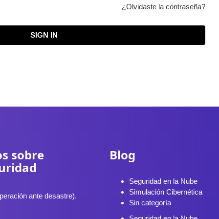
¿Olvidaste la contraseña?
SIGN IN
s sobre
Blog
uridad
Seguridad en la Nube
Simulación Cibernética
eración ante desastre).
Sin categoría
Seguridad en la Nube